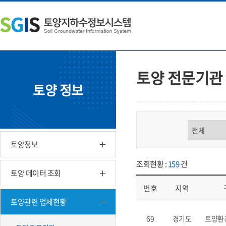
본
왼
하
문
쪽
단
내
메
주
용
뉴
소
으
바
영
로
로
역
바
가
바
토양 전문기관
로
기
로
토양 정보
가
가
기
기
구분 선택
토양정보
조회현황 :
159
건
토양 데이터 조회
번호
지역
토양관련 업체현황
업체현황 - 번호, 지역, 구분, 기
69
경기도
토양환