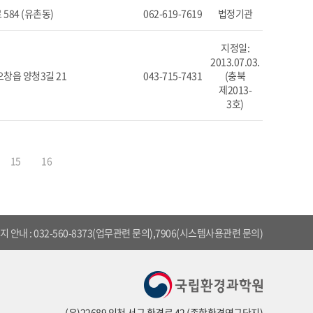
584 (유촌동)
062-619-7619
법정기관
지정일:
2013.07.03.
창읍 양청3길 21
043-715-7431
(충북
제2013-
3호)
15
16
 안내 : 032-560-8373(업무관련 문의),7906(시스템사용관련 문의)
(우)22689 인천 서구 환경로 42 (종합환경연구단지)