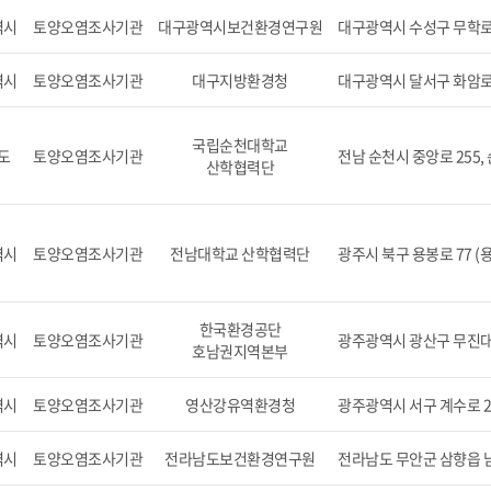
역시
토양오염조사기관
대구광역시보건환경연구원
대구광역시 수성구 무학로 
역시
토양오염조사기관
대구지방환경청
대구광역시 달서구 화암로 
국립순천대학교
도
토양오염조사기관
전남 순천시 중앙로 255
산학협력단
역시
토양오염조사기관
전남대학교 산학협력단
광주시 북구 용봉로 77 (
한국환경공단
역시
토양오염조사기관
광주광역시 광산구 무진대로
호남권지역본부
역시
토양오염조사기관
영산강유역환경청
광주광역시 서구 계수로 2
역시
토양오염조사기관
전라남도보건환경연구원
전라남도 무안군 삼향읍 