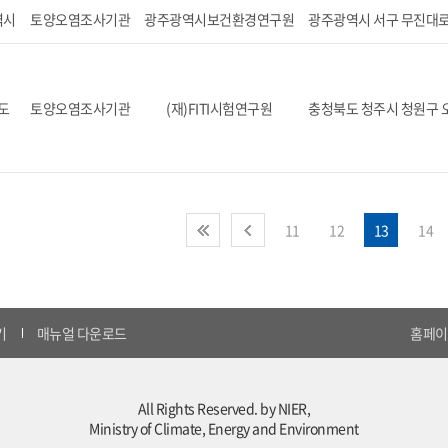
역시
토양오염조사기관
광주광역시보건환경연구원
광주광역시 서구 무진대로 
도
토양오염조사기관
(재)FITI시험연구원
충청북도 청주시 청원구 오
처음
이전
11
12
13
14
기
매뉴얼 다운로드
홈페이지
All Rights Reserved. by NIER,
Ministry of Climate, Energy and Environment