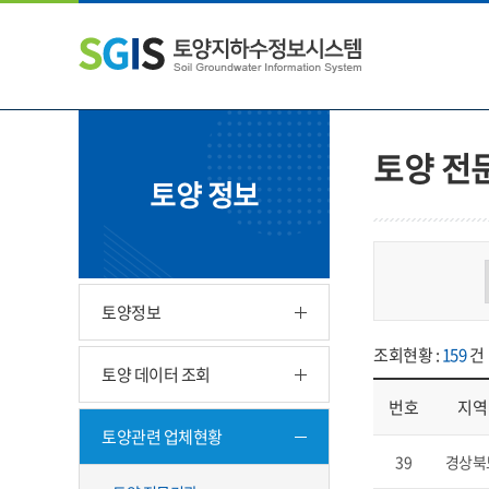
본
왼
하
문
쪽
단
내
메
주
용
뉴
소
으
바
영
로
로
역
바
가
바
토양 전
로
기
로
토양 정보
가
가
기
기
토양정보
조회현황 :
159
건
토양 데이터 조회
번호
지역
토양관련 업체현황
업체현황 - 번호, 지
39
경상북