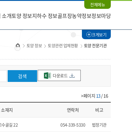
전체메뉴
 소개
토양 정보
지하수 정보
골프장농약정보
정보마당
크게보기
홈
토양 정보
토양관련 업체현황
토양 전문기관
다운로드
검색
>페이지
13
/ 16
소재지
연락처
비고
수골길 22
054-339-5330
법정기관