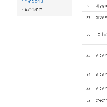
토양 전문기관
38
대구광
토양 정화업체
37
대구광
36
전라남
35
광주광
34
광주광
33
광주광
32
광주광