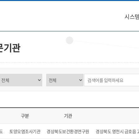
시스템
문기관
구분 선택
제목,내용 선택
검색어 입력
구분
기관
역, 구분, 기관, 소재지, 연락처, 비고를 표시
도
토양오염조사기관
경상북도보건환경연구원
경상북도 영천시 금호읍 고