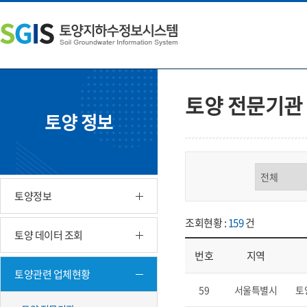
본
왼
하
문
쪽
단
내
메
주
용
뉴
소
으
바
영
로
로
역
바
가
바
토양 전문기관
로
기
로
토양 정보
가
가
기
기
구분 선택
토양정보
조회현황 :
159
건
토양 데이터 조회
번호
지역
토양관련 업체현황
업체현황 - 번호, 지역, 구분, 기
59
서울특별시
토