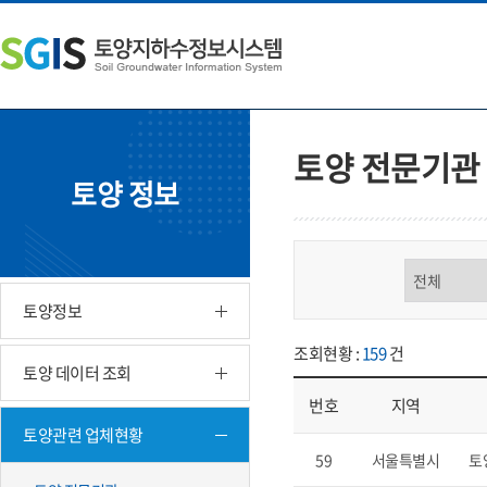
본
왼
하
문
쪽
단
내
메
주
용
뉴
소
으
바
영
로
로
역
바
가
바
토양 전문기관
로
기
로
토양 정보
가
가
기
기
구분 선택
토양정보
조회현황 :
159
건
토양 데이터 조회
번호
지역
토양관련 업체현황
업체현황 - 번호, 지역, 구분, 기
59
서울특별시
토