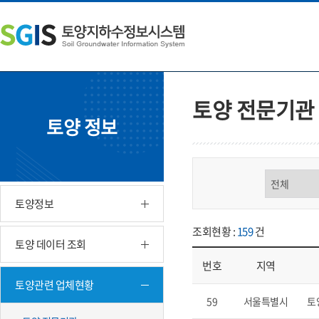
본
왼
하
문
쪽
단
내
메
주
용
뉴
소
으
바
영
로
로
역
바
가
바
토양 전문기관
로
기
로
토양 정보
가
가
기
기
구분 선택
토양정보
조회현황 :
159
건
토양 데이터 조회
번호
지역
토양관련 업체현황
업체현황 - 번호, 지역, 구분, 기
59
서울특별시
토