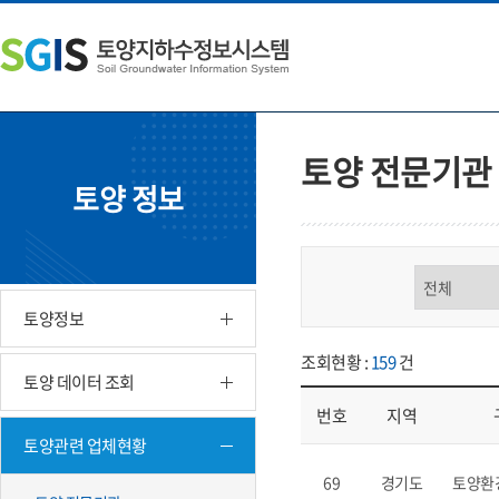
본
왼
하
문
쪽
단
내
메
주
용
뉴
소
으
바
영
로
로
역
바
가
바
토양 전문기관
로
기
로
토양 정보
가
가
기
기
구분 선택
토양정보
조회현황 :
159
건
토양 데이터 조회
번호
지역
토양관련 업체현황
업체현황 - 번호, 지역, 구분, 기
69
경기도
토양환