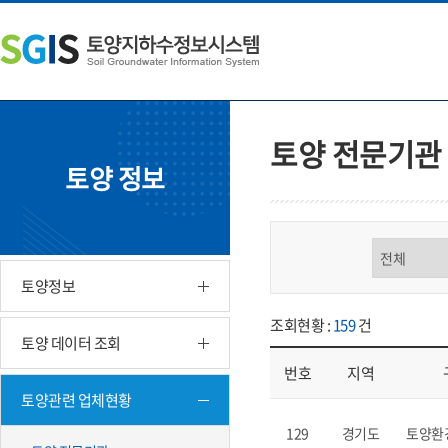
본
왼
하
문
쪽
단
내
메
주
용
뉴
소
으
바
영
로
로
역
바
가
바
토양 전문기관
로
기
로
토양 정보
가
가
기
기
구분 선택
토양정보
조회현황 :
159
건
토양 데이터 조회
번호
지역
토양관련 업체현황
업체현황 - 번호, 지역, 구분, 기
129
경기도
토양환