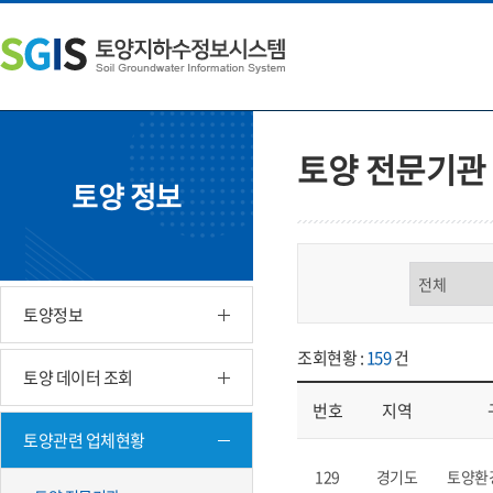
본
왼
하
문
쪽
단
내
메
주
용
뉴
소
으
바
영
로
로
역
바
가
바
토양 전문기관
로
기
로
토양 정보
가
가
기
기
구분 선택
토양정보
조회현황 :
159
건
토양 데이터 조회
번호
지역
토양관련 업체현황
업체현황 - 번호, 지역, 구분, 기
129
경기도
토양환