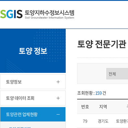
본
왼
하
문
쪽
단
내
메
주
용
뉴
소
으
바
영
로
로
역
바
가
바
토양 전문기관
로
기
로
토양 정보
가
가
기
기
구분 선택
토양정보
조회현황 :
159
건
토양 데이터 조회
번호
지역
토양관련 업체현황
업체현황 - 번호, 지역, 구분, 기
79
경기도
토양환