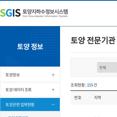
본
왼
하
문
쪽
단
내
메
주
용
뉴
소
으
바
영
로
로
역
바
가
바
토양 전문기관
로
기
로
토양 정보
가
가
기
기
구분 선택
토양정보
조회현황 :
159
건
토양 데이터 조회
번호
지역
토양관련 업체현황
업체현황 - 번호, 지역, 구분, 기