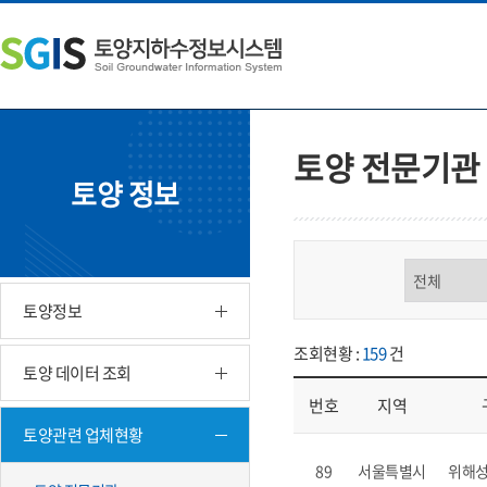
본
왼
하
문
쪽
단
내
메
주
용
뉴
소
으
바
영
로
로
역
바
가
바
토양 전문기관
로
기
로
토양 정보
가
가
기
기
구분 선택
토양정보
조회현황 :
159
건
토양 데이터 조회
번호
지역
토양관련 업체현황
업체현황 - 번호, 지역, 구분, 기
89
서울특별시
위해