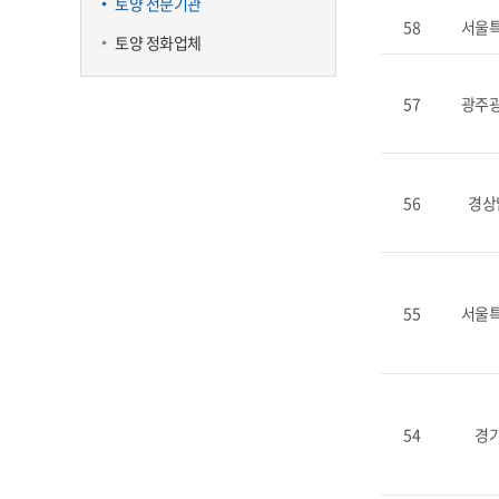
토양 전문기관
58
서울
토양 정화업체
57
광주
56
경상
55
서울
54
경