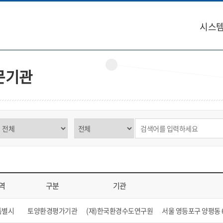
시스템
문기관
구분 선택
제목,내용 선택
검색어 입력
역
구분
기관
역, 구분, 기관, 소재지, 연락처, 비고를 표시
특별시
토양환경평가기관
(재)한국환경수도연구원
서울 영등포구 양평동 6