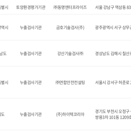
특별시
토양환경평가기관
㈜동명엔터프라이즈
서울 강남구 역삼동 83
광역시
누출검사기관
금호기술검사(주)
광주광역시 서구 상무공
남도
누출검사기관
강산기술검사㈜
경상남도 김해시 칠산로 
특별시
누출검사기관
㈜연합안전컨설팅
서울시 강서구 허준로 
경기도 부천시 오정구 
기도
누출검사기관
(주)하이텍코리아
쌍용3차 101동 1209