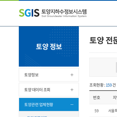
본
왼
하
문
쪽
단
내
메
주
용
뉴
소
으
바
영
로
로
역
바
가
바
토양 전
로
기
로
토양 정보
가
가
기
기
토양정보
조회현황 :
159
건
토양 데이터 조회
번호
지
토양관련 업체현황
업체현황 - 번호, 지
59
서울