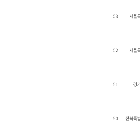
53
서울
52
서울
51
경
50
전북특