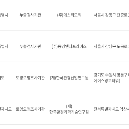
특별시
누출검사기관
(주)에스티모빅
서울시 강동구 천중로 
특별시
누출검사기관
(주)동명엔터프라이즈
서울시 강남구 도곡로 
경기도 수원시 영통구 대
기도
토양오염조사기관
(재)한국환경산업연구원
에이스광교타워)
(재)
별자치도
토양오염조사기관
전북특별자치도 익산시 
한국환경과학기술연구원