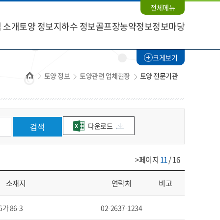
전체메뉴
 소개
토양 정보
지하수 정보
골프장농약정보
정보마당
크게보기
홈
토양 정보
토양관련 업체현황
토양 전문기관
다운로드
검색
>페이지
11
/ 16
소재지
연락처
비고
가 86-3
02-2637-1234