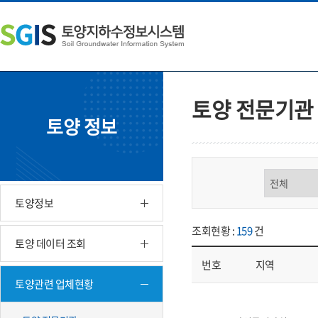
본
왼
하
문
쪽
단
내
메
주
용
뉴
소
으
바
영
로
로
역
바
가
바
토양 전문기관
로
기
로
토양 정보
가
가
기
기
구분 선택
토양정보
조회현황 :
159
건
토양 데이터 조회
번호
지역
토양관련 업체현황
업체현황 - 번호, 지역, 구분, 기