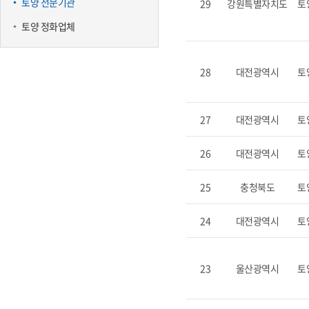
토양 전문기관
29
강원특별자치도
토
토양 정화업체
28
대전광역시
토
27
대전광역시
토
26
대전광역시
토
25
충청북도
토
24
대전광역시
토
23
울산광역시
토