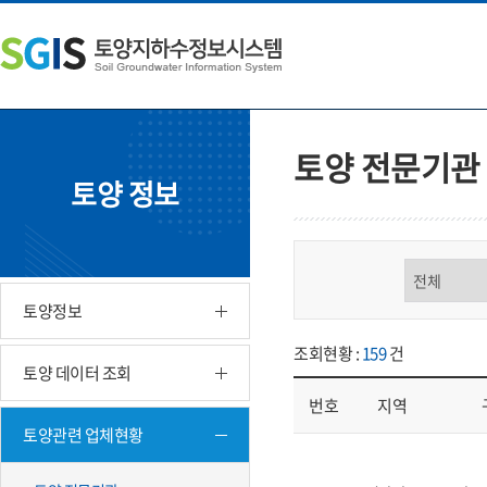
본
왼
하
문
쪽
단
내
메
주
용
뉴
소
으
바
영
로
로
역
바
가
바
토양 전문기관
로
기
로
토양 정보
가
가
기
기
구분 선택
토양정보
조회현황 :
159
건
토양 데이터 조회
번호
지역
토양관련 업체현황
업체현황 - 번호, 지역, 구분, 기