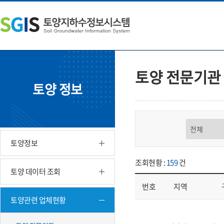
본
왼
하
문
쪽
단
내
메
주
용
뉴
소
으
바
영
로
로
역
바
가
바
토양 전문기관
로
기
로
토양 정보
가
가
기
기
구분 선택
토양정보
조회현황 :
159
건
토양 데이터 조회
번호
지역
토양관련 업체현황
업체현황 - 번호, 지역, 구분, 기