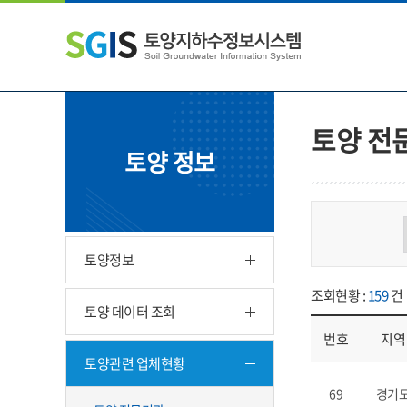
본
왼
하
문
쪽
단
내
메
주
용
뉴
소
으
바
영
로
로
역
바
가
바
토양 전
로
기
로
토양 정보
가
가
기
기
토양정보
조회현황 :
159
건
토양 데이터 조회
번호
지역
토양관련 업체현황
업체현황 - 번호, 지
69
경기