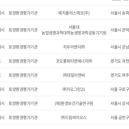
별시
토양환경평가기관
에치플러스에코(주)
서울시 송파
서울대
별시
토양환경평가기관
서울시 관악
농업생명과학대학농생명과학공동기기원
별시
토양환경평가기관
지우이앤이㈜
서울시 강남구
도
토양환경평가기관
코오롱워터앤에너지㈜
경기도 과천
도
토양환경평가기관
㈜대일이앤씨
경기도 여주군
별시
토양환경평가기관
㈜지오그린21
서울 구로구 
별시
토양환경평가기관
(재)환경보건기술연구원
서울시 강서구
별시
토양환경평가기관
㈜드림바이오스
서울 금천구