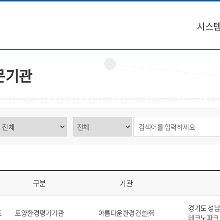
시스템
문기관
구분 선택
제목,내용 선택
검색어 입력
구분
기관
역, 구분, 기관, 소재지, 연락처, 비고를 표시
경기도 성남시
도
토양환경평가기관
아름다운환경건설㈜
테크노파크 