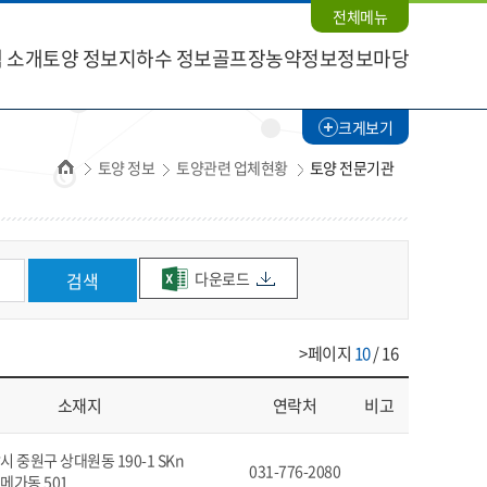
전체메뉴
 소개
토양 정보
지하수 정보
골프장농약정보
정보마당
크게보기
홈
토양 정보
토양관련 업체현황
토양 전문기관
다운로드
검색
>페이지
10
/ 16
소재지
연락처
비고
 중원구 상대원동 190-1 SKn
031-776-2080
메가동 501