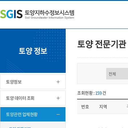
본
왼
하
문
쪽
단
내
메
주
용
뉴
소
으
바
영
로
로
역
바
가
바
토양 전문기관
로
기
로
토양 정보
가
가
기
기
구분 선택
토양정보
조회현황 :
159
건
토양 데이터 조회
번호
지역
토양관련 업체현황
업체현황 - 번호, 지역, 구분, 기