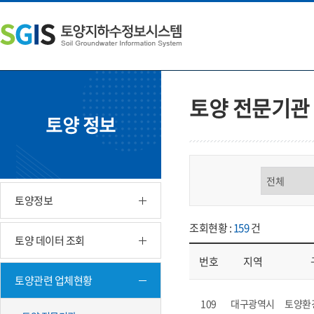
본
왼
하
문
쪽
단
내
메
주
용
뉴
소
으
바
영
로
로
역
바
가
바
토양 전문기관
로
기
로
토양 정보
가
가
기
기
구분 선택
토양정보
조회현황 :
159
건
토양 데이터 조회
번호
지역
토양관련 업체현황
업체현황 - 번호, 지역, 구분, 기
109
대구광역시
토양환