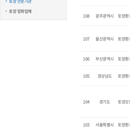
토양 전문기관
토양 정화업체
108
광주광역시
토양환
107
울산광역시
토양환
106
부산광역시
토양환
105
경상남도
토양환
104
경기도
토양오
103
서울특별시
토양환