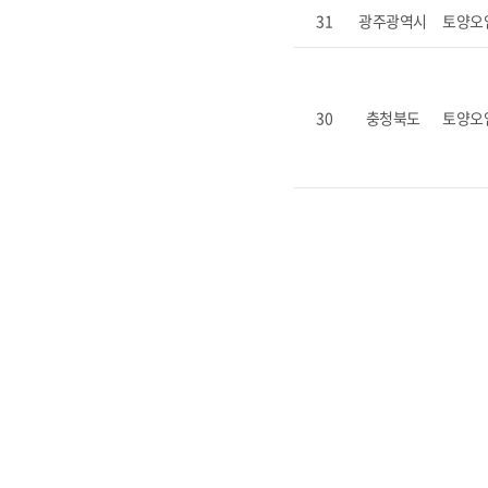
31
광주광역시
토양오
30
충청북도
토양오