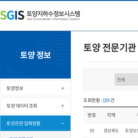
본
왼
하
문
쪽
단
내
메
주
용
뉴
소
으
바
영
로
로
역
바
가
바
토양 전문기관
로
기
로
토양 정보
가
가
기
기
구분 선택
토양정보
조회현황 :
159
건
토양 데이터 조회
번호
지역
토양관련 업체현황
업체현황 - 번호, 지역, 구분, 기
39
경상북도
토양오