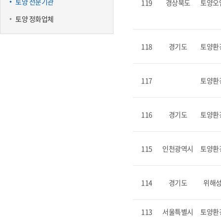
토양 전문기관
119
경상북도
토양오
토양 정화업체
118
경기도
토양환
117
토양환
116
경기도
토양환
115
인천광역시
토양환
114
경기도
위해
113
서울특별시
토양환