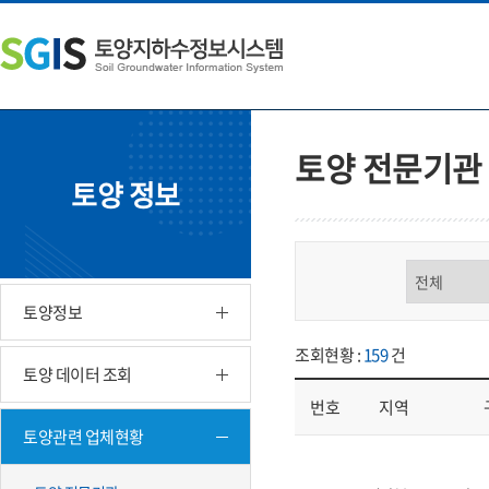
본
왼
하
문
쪽
단
내
메
주
용
뉴
소
으
바
영
로
로
역
바
가
바
토양 전문기관
로
기
로
토양 정보
가
가
기
기
구분 선택
토양정보
조회현황 :
159
건
토양 데이터 조회
번호
지역
토양관련 업체현황
업체현황 - 번호, 지역, 구분, 기