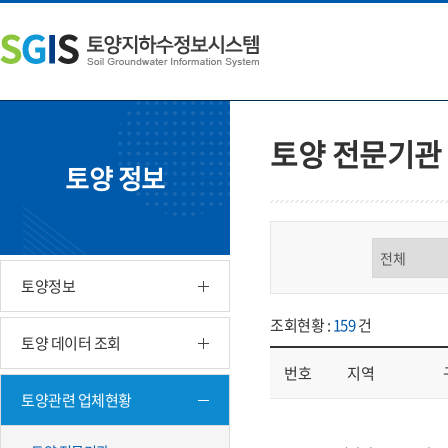
본
왼
하
문
쪽
단
내
메
주
용
뉴
소
으
바
영
로
로
역
바
가
바
토양 전문기관
로
기
로
토양 정보
가
가
기
기
구분 선택
토양정보
조회현황 :
159
건
토양 데이터 조회
번호
지역
토양관련 업체현황
업체현황 - 번호, 지역, 구분, 기