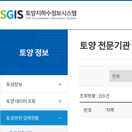
본
왼
하
문
쪽
단
내
메
주
용
뉴
소
으
바
영
로
로
역
바
가
바
토양 전문기관
로
기
로
토양 정보
가
가
기
기
구분 선택
토양정보
조회현황 :
159
건
토양 데이터 조회
번호
지역
토양관련 업체현황
업체현황 - 번호, 지역, 구분, 기