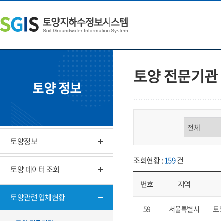
본
왼
하
문
쪽
단
내
메
주
용
뉴
소
으
바
영
로
로
역
바
가
바
토양 전문기관
로
기
로
토양 정보
가
가
기
기
구분 선택
토양정보
조회현황 :
159
건
토양 데이터 조회
번호
지역
토양관련 업체현황
업체현황 - 번호, 지역, 구분, 기
59
서울특별시
토