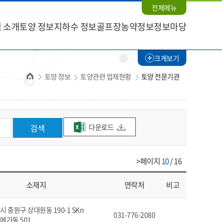
전체메뉴
 소개
토양 정보
지하수 정보
골프장농약정보
정보마당
크게보기
홈
토양 정보
토양관련 업체현황
토양 전문기관
다운로드
검색
>페이지
10
/ 16
소재지
연락처
비고
 중원구 상대원동 190-1 SKn
031-776-2080
메가동 501