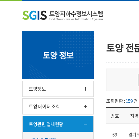
본
왼
하
문
쪽
단
내
메
주
용
뉴
소
으
바
영
로
로
역
바
가
바
토양 전
로
기
로
토양 정보
가
가
기
기
토양정보
조회현황 :
159
건
토양 데이터 조회
번호
지역
토양관련 업체현황
업체현황 - 번호, 지
69
경기