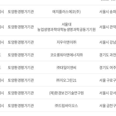
별시
토양환경평가기관
에치플러스에코(주)
서울시 송파
서울대
별시
토양환경평가기관
서울시 관악
농업생명과학대학농생명과학공동기기원
별시
토양환경평가기관
지우이앤이㈜
서울시 강남구
도
토양환경평가기관
코오롱워터앤에너지㈜
경기도 과천
도
토양환경평가기관
㈜대일이앤씨
경기도 여주군
별시
토양환경평가기관
㈜지오그린21
서울 구로구 
별시
토양환경평가기관
(재)환경보건기술연구원
서울시 강서구
별시
토양환경평가기관
㈜드림바이오스
서울 금천구