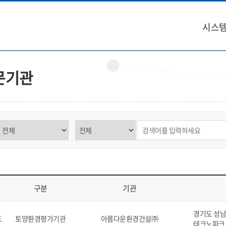
시스템
문기관
구분 선택
제목,내용 선택
검색어 입력
구분
기관
역, 구분, 기관, 소재지, 연락처, 비고를 표시
경기도 성남시
도
토양환경평가기관
아름다운환경건설㈜
테크노파크 