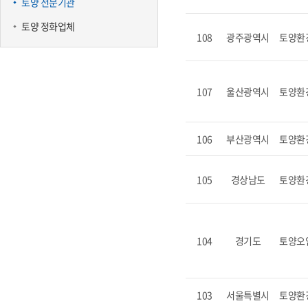
토양 전문기관
토양 정화업체
108
광주광역시
토양환
107
울산광역시
토양환
106
부산광역시
토양환
105
경상남도
토양환
104
경기도
토양오
103
서울특별시
토양환