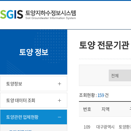
본
왼
하
문
쪽
단
내
메
주
용
뉴
소
으
바
영
로
로
역
바
가
바
토양 전문기관
로
기
로
토양 정보
가
가
기
기
구분 선택
토양정보
조회현황 :
159
건
토양 데이터 조회
번호
지역
토양관련 업체현황
업체현황 - 번호, 지역, 구분, 기
109
대구광역시
토양환