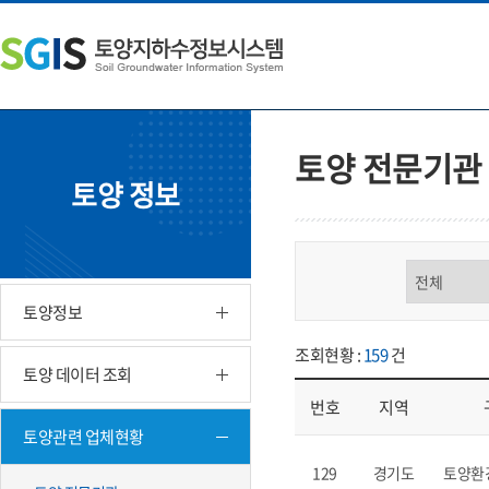
본
왼
하
문
쪽
단
내
메
주
용
뉴
소
으
바
영
로
로
역
바
가
바
토양 전문기관
로
기
로
토양 정보
가
가
기
기
구분 선택
토양정보
조회현황 :
159
건
토양 데이터 조회
번호
지역
토양관련 업체현황
업체현황 - 번호, 지역, 구분, 기
129
경기도
토양환