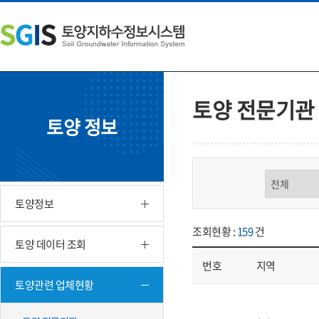
본
왼
하
문
쪽
단
내
메
주
용
뉴
소
으
바
영
로
로
역
바
가
바
토양 전문기관
로
기
로
토양 정보
가
가
기
기
구분 선택
토양정보
조회현황 :
159
건
토양 데이터 조회
번호
지역
토양관련 업체현황
업체현황 - 번호, 지역, 구분, 기