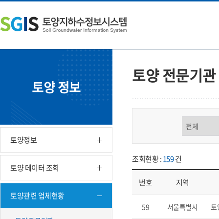
본
왼
하
문
쪽
단
내
메
주
용
뉴
소
으
바
영
로
로
역
바
가
바
토양 전문기관
로
기
로
토양 정보
가
가
기
기
구분 선택
토양정보
조회현황 :
159
건
토양 데이터 조회
번호
지역
토양관련 업체현황
업체현황 - 번호, 지역, 구분, 기
59
서울특별시
토