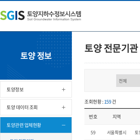
본
왼
하
문
쪽
단
내
메
주
용
뉴
소
으
바
영
로
로
역
바
가
바
토양 전문기관
로
기
로
토양 정보
가
가
기
기
구분 선택
토양정보
조회현황 :
159
건
토양 데이터 조회
번호
지역
토양관련 업체현황
업체현황 - 번호, 지역, 구분, 기
59
서울특별시
토