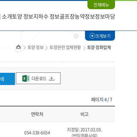
전체메뉴
 소개
토양 정보
지하수 정보
골프장농약정보
정보마당
크게보기
홈
토양 정보
토양관련 업체현황
토양 정화업체
다운로드
색
페이지
4
/ 7
연락처
비고
지정일: 2017.02.03.
054-338-6654
(반입정화시설)