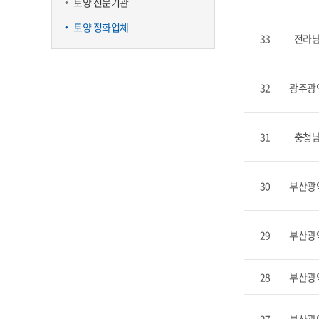
토양 전문기관
토양 정화업체
33
전라
32
광주광
31
충청
30
부산광
29
부산광
28
부산광