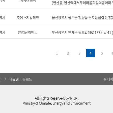
역시
예서건설㈜
(연산동, 연산역예서두레라움희망더함아파트
역시
㈜에스지알테크
울산광역시 울주군 청량읍 윗지통골길 2, 3
역시
㈜지산이엔씨
부산광역시 연제구 월드컵대로 187번길 41 
1
2
3
4
5
기
매뉴얼 다운로드
홈페이지
All Rights Reserved. by NIER,
Ministry of Climate, Energy and Environment