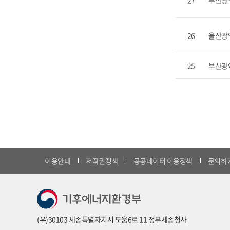
27
부산광
26
울산광
25
부산광
이용안내
저작권정책
공공데이터 이용정책
문의하
(우)30103 세종특별자치시 도움6로 11 정부세종청사