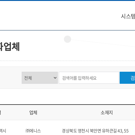
시스템
화업체
제목,내용 선택
검색어 입력
검
역
업체
소재지
역 업체, 소재지, 연락처, 비고를 표시
역시
㈜에니스
경상북도 영천시 북안면 유하큰길 43, 55