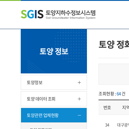
본
왼
하
문
쪽
단
내
메
주
용
뉴
소
으
바
영
로
로
역
바
가
바
토양 정
로
기
로
토양 정보
가
가
기
기
토양정보
조회현황 :
64
건
토양 데이터 조회
번호
지
토양관련 업체현황
업체현황 - 번호, 지
34
대구광