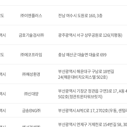
남도
㈜이엔플러스
전남 여수시 도원로 160, 3층
역시
금호기술검사㈜
광주광역시 서구 상무공원로 126(치평동)
남도
㈜에코프라임
충남 예산군 대술면 대술로 699
부산광역시 해운대구 구남로 18번길
역시
㈜혜성환경
24(해운대비치오피스텔 502호)
부산광역시 기장군 정관읍 구연3로 17, A동 4
역시
㈜신대양
502호(정관트윈타워브릿지)
역시
금송ENG㈜
부산광역시 APEC로 17, 2702호(우동, 센
부산광역시 연제구 거제천로 154번길 58, 3