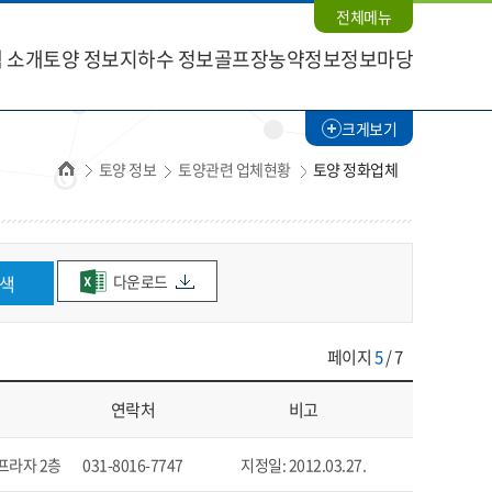
전체메뉴
 소개
토양 정보
지하수 정보
골프장농약정보
정보마당
크게보기
홈
토양 정보
토양관련 업체현황
토양 정화업체
다운로드
색
페이지
5
/ 7
연락처
비고
프라자 2층
031-8016-7747
지정일: 2012.03.27.