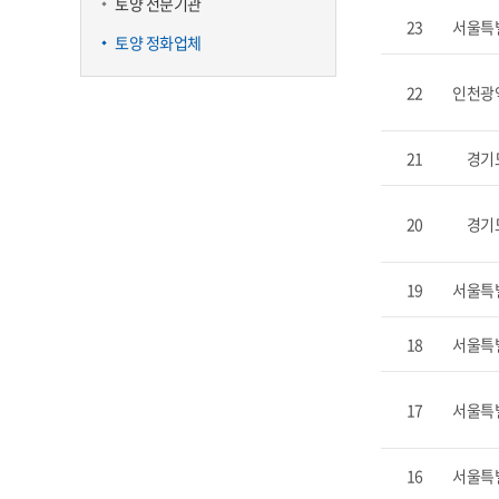
토양 전문기관
23
서울특
토양 정화업체
22
인천광
21
경기
20
경기
19
서울특
18
서울특
17
서울특
16
서울특