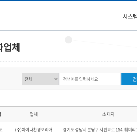
시스템
화업체
제목,내용 선택
검색어 입력
검
역
업체
소재지
역 업체, 소재지, 연락처, 비고를 표시
도
(주)아이나환경코리아
경기도 성남시 분당구 서판교로 164, 훼미리