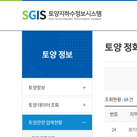
본
왼
하
문
쪽
단
내
메
주
용
뉴
소
으
바
영
로
로
역
바
가
바
토양 정
로
기
로
토양 정보
가
가
기
기
토양정보
조회현황 :
64
건
토양 데이터 조회
번호
지
토양관련 업체현황
업체현황 - 번호, 지
24
경기