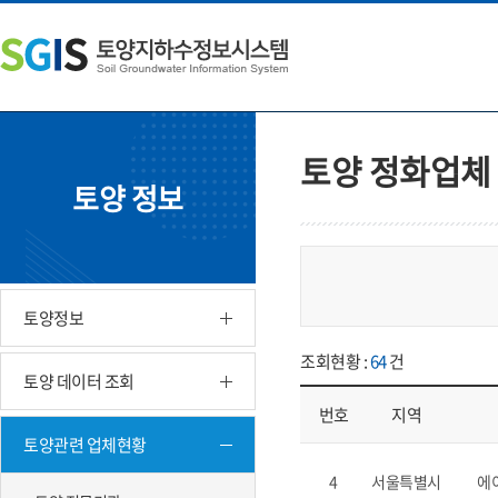
본
왼
하
문
쪽
단
내
메
주
용
뉴
소
으
바
영
로
로
역
바
가
바
토양 정화업체
로
기
로
토양 정보
가
가
기
기
토양정보
조회현황 :
64
건
토양 데이터 조회
번호
지역
토양관련 업체현황
업체현황 - 번호, 지역 업체, 소재
4
서울특별시
에