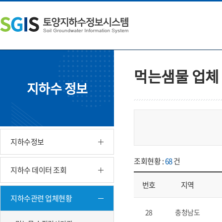
본
왼
하
문
쪽
단
내
메
주
용
뉴
소
으
바
영
로
로
역
바
가
바
먹는샘물 업체
로
기
로
지하수 정보
가
가
기
기
지하수정보
조회현황 :
68
건
지하수 데이터 조회
번호
지역
지하수관련 업체현황
업체현황 - 번호, 지역, 업체 소재
28
충청남도